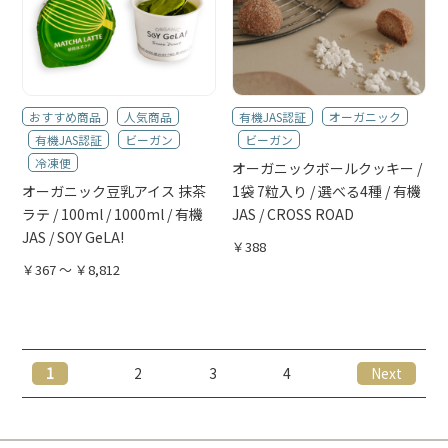
おすすめ商品
人気商品
有機JAS認証
オーガニック
有機JAS認証
ビーガン
ビーガン
冷凍便
オーガニックボールクッキー /
オーガニック豆乳アイス 抹茶
1袋 7粒入り / 選べる4種 / 有機
ラテ / 100ml / 1000ml / 有機
JAS / CROSS ROAD
JAS / SOY GeLA!
￥388
￥367 ～ ￥8,812
1
2
3
4
Next