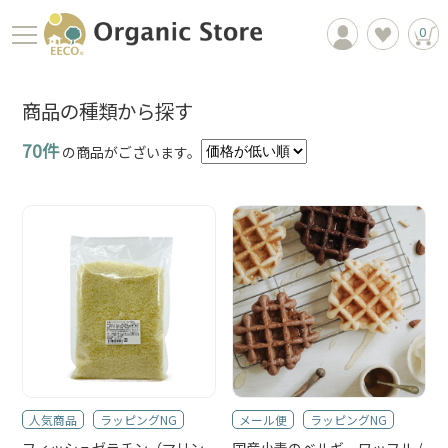
0
商品の種類から探す
70件
の商品がございます。
商品一覧
EECOについて
お買物ガイド
人気商品
ラッピングNG
メール便
ラッピングNG
フィッシュゼラチン（マリン
国産小麦のベルギーワッフル /