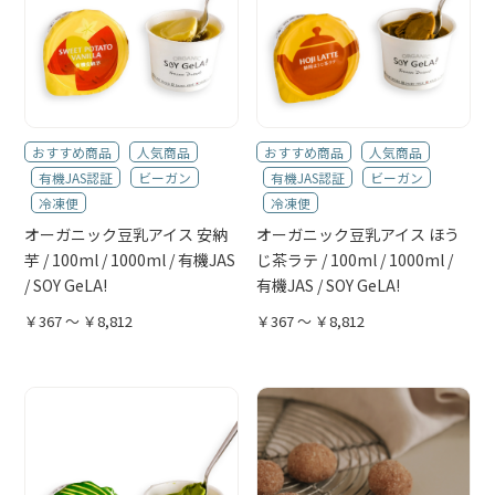
おすすめ商品
人気商品
おすすめ商品
人気商品
有機JAS認証
ビーガン
有機JAS認証
ビーガン
冷凍便
冷凍便
オーガニック豆乳アイス 安納
オーガニック豆乳アイス ほう
芋 / 100ml / 1000ml / 有機JAS
じ茶ラテ / 100ml / 1000ml /
/ SOY GeLA!
有機JAS / SOY GeLA!
￥367 ～ ￥8,812
￥367 ～ ￥8,812