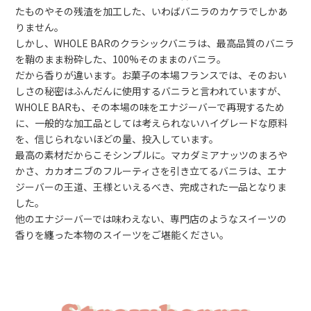
たものやその残渣を加工した、いわばバニラのカケラでしかあ
りません。
しかし、WHOLE BARのクラシックバニラは、最高品質のバニラ
を鞘のまま粉砕した、100%そのままのバニラ。
だから香りが違います。お菓子の本場フランスでは、そのおい
しさの秘密はふんだんに使用するバニラと言われていますが、
WHOLE BARも、その本場の味をエナジーバーで再現するため
に、一般的な加工品としては考えられないハイグレードな原料
を、信じられないほどの量、投入しています。
最高の素材だからこそシンプルに。マカダミアナッツのまろや
かさ、カカオニブのフルーティさを引き立てるバニラは、エナ
ジーバーの王道、王様といえるべき、完成された一品となりま
した。
他のエナジーバーでは味わえない、専門店のようなスイーツの
香りを纏った本物のスイーツをご堪能ください。