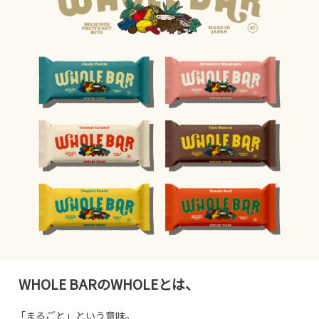
​ WHOLE BARの​WHOLEとは、
​「まる​ごと」と​いう​意味。​