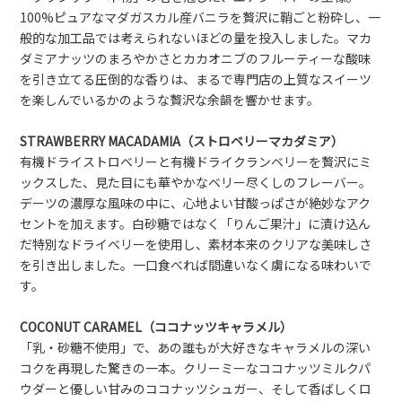
100%ピュアなマダガスカル産バニラを贅沢に鞘ごと粉砕し、一
般的な加工品では考えられないほどの量を投入しました。マカ
ダミアナッツのまろやかさとカカオニブのフルーティーな酸味
を引き立てる圧倒的な香りは、まるで専門店の上質なスイーツ
を楽しんでいるかのような贅沢な余韻を響かせます。
STRAWBERRY MACADAMIA（ストロベリーマカダミア）
有機ドライストロベリーと有機ドライクランベリーを贅沢にミ
ックスした、見た目にも華やかなベリー尽くしのフレーバー。
デーツの濃厚な風味の中に、心地よい甘酸っぱさが絶妙なアク
セントを加えます。白砂糖ではなく「りんご果汁」に漬け込ん
だ特別なドライベリーを使用し、素材本来のクリアな美味しさ
を引き出しました。一口食べれば間違いなく虜になる味わいで
す。
COCONUT CARAMEL（ココナッツキャラメル）
「乳・砂糖不使用」で、あの誰もが大好きなキャラメルの深い
コクを再現した驚きの一本。クリーミーなココナッツミルクパ
ウダーと優しい甘みのココナッツシュガー、そして香ばしくロ