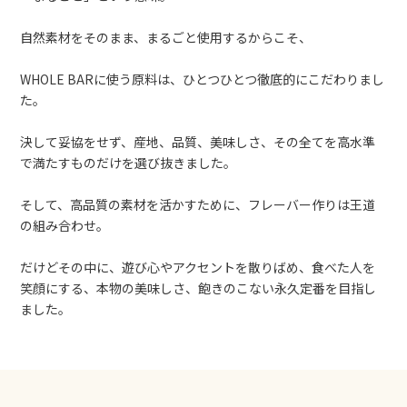
自然素材を​そのまま、​まる​ごと​使用するから​こそ、​
WHOLE BARに​使う​原料は、​ひとつ​ひとつ​徹底的に​こだわりまし
た。​
決して妥協をせず、産地、​品質、​美味しさ、​その​全てを​高水準
で​満たすものだけを​選び​抜きました。​
そして、​高品質の​素材を​活か​すために、​フレーバー作りは​王道
の​組み合わせ。​
だけど​その​中に、​遊び心や​アクセントを​散りばめ、​​食べた​人を​
笑顔に​する、​本物の​美味しさ、飽きの​こない​永久定番を​目指し
ました。​