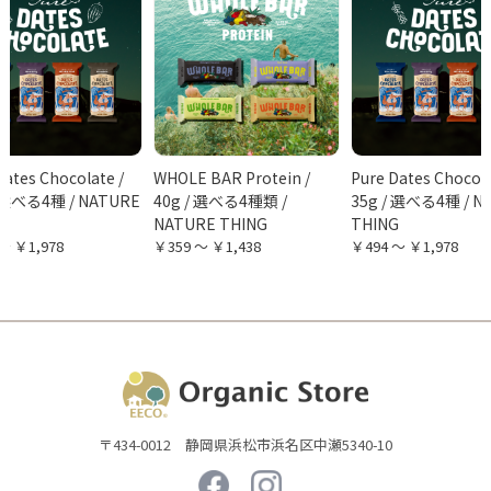
Dates Chocolate /
WHOLE BAR Protein /
Pure Dates Chocola
/ 選べる4種 / NATURE
40g / 選べる4種類 /
35g / 選べる4種 / N
G
NATURE THING
THING
～ ￥1,978
￥359 ～ ￥1,438
￥494 ～ ￥1,978
〒434-0012 静岡県浜松市浜名区中瀬5340-10