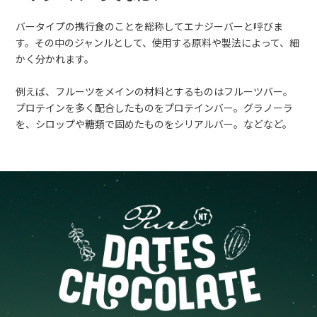
バータイプの​携行食の​ことを​総称して​エナジーバーと​呼びま
す。​その​中の​ジャンルと​して、​使用する​原料や​製法に​よって、​細
かく​分かれます。​
例えば、​フルーツを​メインの​材料と​する​ものは​フルーツバー。​
プロテインを​多く​配合した​ものを​プロテインバー。​グラノーラ
を、​シロップや​糖類で​固めた​ものを​シリアルバー。​などなど。