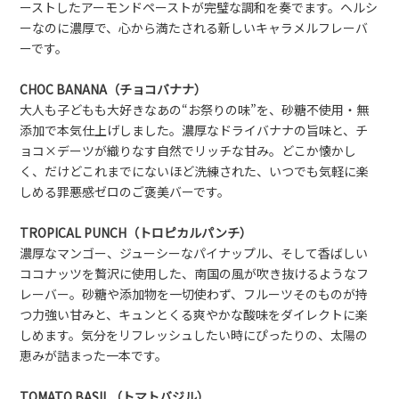
ーストしたアーモンドペーストが完璧な調和を奏でます。ヘルシ
ーなのに濃厚で、心から満たされる新しいキャラメルフレーバ
ーです。
CHOC BANANA（チョコバナナ）
大人も子どもも大好きなあの“お祭りの味”を、砂糖不使用・無
添加で本気仕上げしました。濃厚なドライバナナの旨味と、チ
ョコ×デーツが織りなす自然でリッチな甘み。どこか懐かし
く、だけどこれまでにないほど洗練された、いつでも気軽に楽
しめる罪悪感ゼロのご褒美バーです。
TROPICAL PUNCH（トロピカルパンチ）
濃厚なマンゴー、ジューシーなパイナップル、そして香ばしい
ココナッツを贅沢に使用した、南国の風が吹き抜けるようなフ
レーバー。砂糖や添加物を一切使わず、フルーツそのものが持
つ力強い甘みと、キュンとくる爽やかな酸味をダイレクトに楽
しめます。気分をリフレッシュしたい時にぴったりの、太陽の
恵みが詰まった一本です。
TOMATO BASIL（トマトバジル）