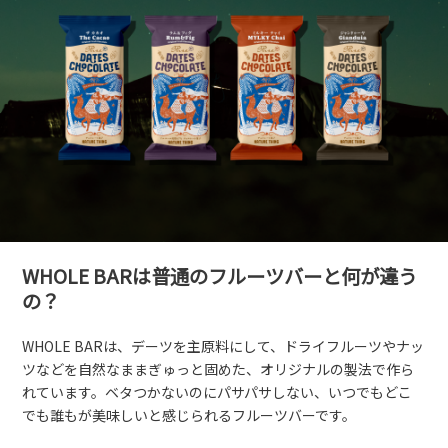
WHOLE BARは​普通の​フルーツバーと​何が​違う
の？​
WHOLE BARは、​デーツを​主原料に​して、​ドライフルーツや​ナッ
ツなどを​自然なままぎゅっと​固めた、​オリジナルの​製法で​作ら
れています。​ベタつかないのに​パサパサしない、​いつでも​どこ
でも​誰もが​美味しいと​感じられる​フルーツバーです。