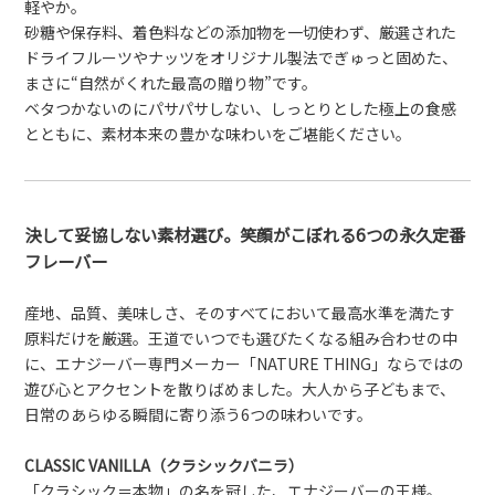
軽やか。
砂糖や保存料、着色料などの添加物を一切使わず、厳選された
ドライフルーツやナッツをオリジナル製法でぎゅっと固めた、
まさに“自然がくれた最高の贈り物”です。
ベタつかないのにパサパサしない、しっとりとした極上の食感
とともに、素材本来の豊かな味わいをご堪能ください。
決して妥協しない素材選び。笑顔がこぼれる6つの永久定番
フレーバー
産地、品質、美味しさ、そのすべてにおいて最高水準を満たす
原料だけを厳選。王道でいつでも選びたくなる組み合わせの中
に、エナジーバー専門メーカー「NATURE THING」ならではの
遊び心とアクセントを散りばめました。大人から子どもまで、
日常のあらゆる瞬間に寄り添う6つの味わいです。
CLASSIC VANILLA（クラシックバニラ）
「クラシック＝本物」の名を冠した、エナジーバーの王様。