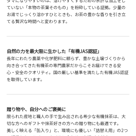
ダマになりやすいのは、溶けやすくするための余計な加工をし
ていない「本物の茶葉そのもの」を粉砕している証拠。少量の
お湯でじっくり溶かすひとときも、お茶の豊かな香りを引き立
てる贅沢な時間へと変わります。
自然の力を最大限に生かした「有機JAS認証」
長年にわたり農薬や化学肥料に頼らず、豊かな土壌づくりから
向き合ってきた有機茶の専門農家だからこそお届けできる安
心・安全のクオリティ。国の厳しい基準を満たした有機JAS認証
を取得しています。
贈り物や、自分へのご褒美に
限られた産地と職人の手で生み出される希少な有機抹茶は、大
切な方へのギフトや抹茶好きの方への贈り物にも最適です。
美しく映える「缶入り」と、環境にも優しい「詰替え用」の2つ