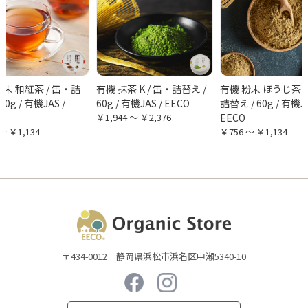
粉末 和紅茶 / 缶・詰
有機 抹茶 K / 缶・詰替え /
有機 粉末 ほうじ茶 /
60g / 有機JAS /
60g / 有機JAS / EECO
詰替え / 60g / 有機JA
￥1,944 ～ ￥2,376
EECO
～ ￥1,134
￥756 ～ ￥1,134
〒434-0012 静岡県浜松市浜名区中瀬5340-10